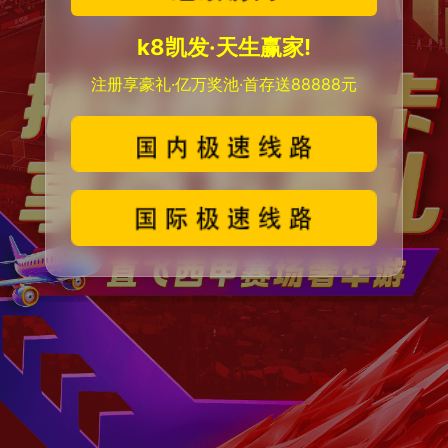
k8凯发·天生赢家!
注册享豪礼·亿万奖池·首存送88888元